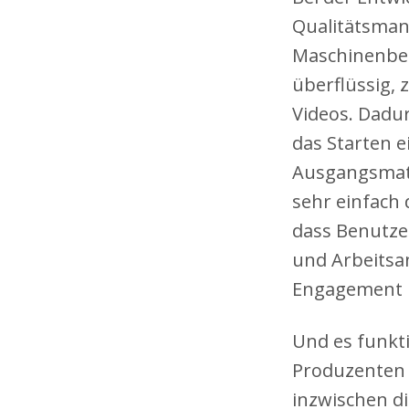
Qualitätsman
Maschinenbed
überflüssig, 
Videos. Dadu
das Starten 
Ausgangsmate
sehr einfach
dass Benutze
und Arbeitsan
Engagement u
Und es funkti
Produzenten 
inzwischen d