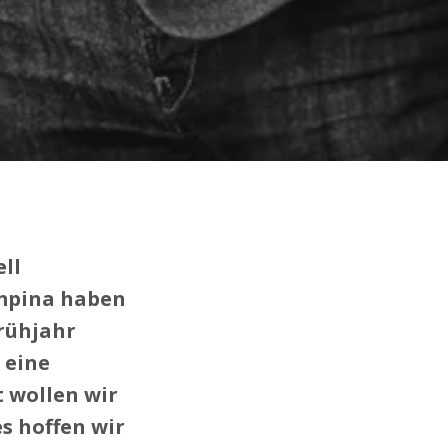
ll
mpina haben
rühjahr
 eine
t wollen wir
s hoffen wir