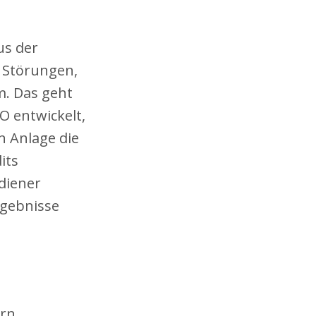
us der
: Störungen,
m. Das geht
O entwickelt,
n Anlage die
its
ediener
gebnisse
rn,