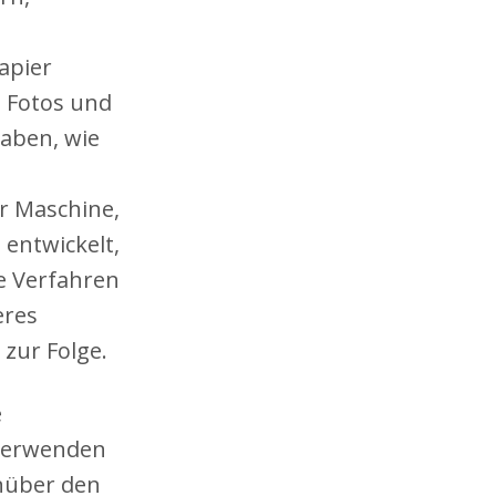
apier
g Fotos und
gaben, wie
r Maschine,
entwickelt,
e Verfahren
eres
zur Folge.
e
 verwenden
nüber den