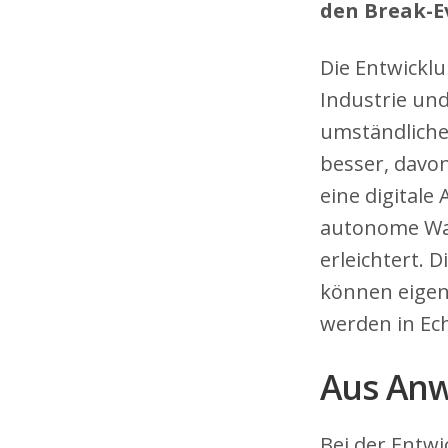
den Break-E
Die Entwickl
Industrie un
umständliche
besser, davo
eine digital
autonome War
erleichtert. 
können eigen
werden in Ech
Aus Anw
Bei der Entw