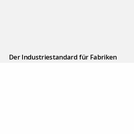
Der Industriestandard für Fabriken
Die EZ-GO Plattform ist die beste Lösung
für Herausforderungen in Fabriken. Überall
in Fabriken beobachteten wir die gleichen
Probleme. Es könnte sein, dass sie Ihnen
bekannt vorkommen!
Kaum Überblick über den Aspekt Sicherheit
Viel Verschwendung und manchmal