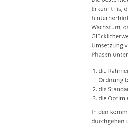
Erkenntnis, 
hinterherhink
Wachstum, das
Glücklicherwe
Umsetzung vo
Phasen unter
die Rahme
Ordnung b
die Standa
die Optim
In den komme
durchgehen u