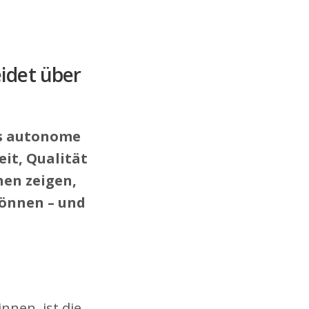
idet über
as autonome
eit, Qualität
nen zeigen,
önnen – und
nnen, ist die