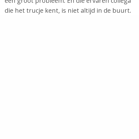
een groot probleem. En die ervaren collega
die het trucje kent, is niet altijd in de buurt.
Gevolg? De operator gaat er collega’s
bijhalen of belt de technische dienst. Voor
je het weet is er veel kostbare tijd
verstreken.
In een digitale tool zoals het EZ-GO
platform kun je checklijsten en
werkinstructies opnemen voor de meest
voorkomende problemen. Iedereen heeft
toegang tot dezelfde oplossingen en kan ze
gemakkelijk zelf uitvoeren aan de hand van
een video of foto’s. De stilstand is snel
voorbij.