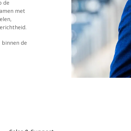
p de
 samen met
elen,
erichtheid.
n binnen de