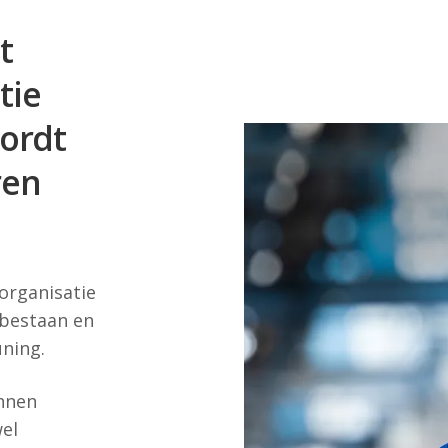
t
tie
wordt
ren
 organisatie
n bestaan en
uning.
innen
el