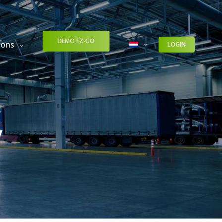
DEMO EZ-GO
 ons
LOGIN
y