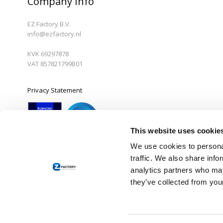
Company Info
EZ Factory B.V.
info@ezfactory.nl
KVK 69297878
VAT 857821799B01
Privacy Statement
This website uses cookie
We use cookies to personal
traffic. We also share info
© 2026 EZ Factory B.V.
analytics partners who may
they’ve collected from your