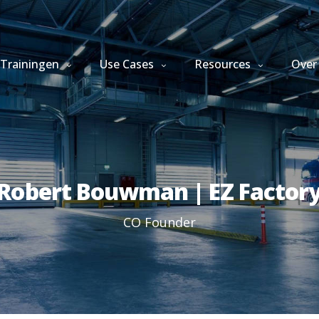
Trainingen
Use Cases
Resources
Over
Robert Bouwman | EZ Factor
CO Founder