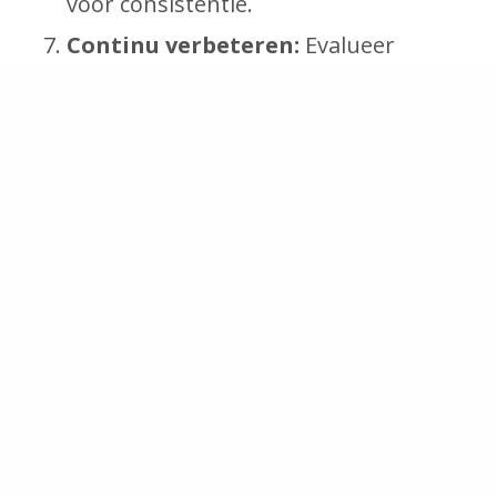
voor consistentie.
Continu verbeteren:
Evalueer
regelmatig en zoek naar verdere
optimalisaties, totdat alle omsteltijden
beperkt zijn tot minder dan tien
minuten.
Voorbeeld SMED traject
Stel dat een fabriek te kampen heeft met
lange omsteltijden tussen de productieruns
en er een SMED traject wordt gestart om
het huidige proces te kunnen observeren.
Er wordt dan eerst onderscheid gemaakt
tussen interne en externe activiteiten, zoals