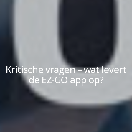
Kritische vragen – wat levert
de EZ-GO app op?