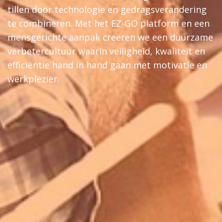
tillen door technologie en gedragsverandering
te combineren. Met het EZ-GO platform en een
mensgerichte aanpak creëren we een duurzame
verbetercultuur waarin veiligheid, kwaliteit en
efficiëntie hand in hand gaan met motivatie en
werkplezier.