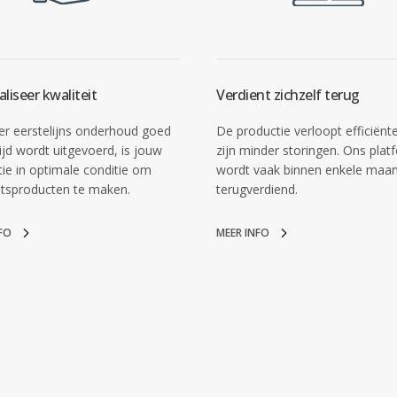
liseer kwaliteit
Verdient zichzelf terug
r eerstelijns onderhoud goed
De productie verloopt efficiënte
ijd wordt uitgevoerd, is jouw
zijn minder storingen. Ons plat
atie in optimale conditie om
wordt vaak binnen enkele maa
itsproducten te maken.
terugverdiend.
FO
MEER INFO