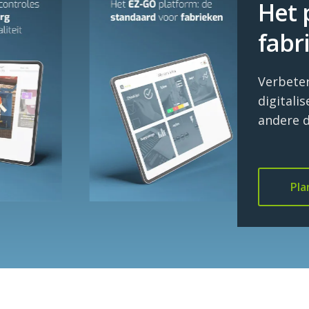
Het 
fabr
Verbeter
digitali
andere 
Pl