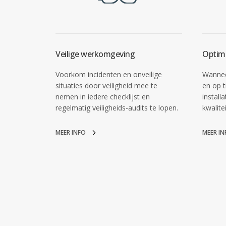
Veilige werkomgeving
Optima
Voorkom incidenten en onveilige
Wannee
situaties door veiligheid mee te
en op t
nemen in iedere checklijst en
install
regelmatig veiligheids-audits te lopen.
kwalite
MEER INFO
MEER IN