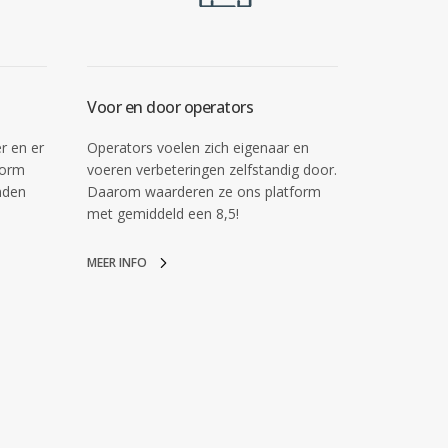
Voor en door operators
r en er
Operators voelen zich eigenaar en
form
voeren verbeteringen zelfstandig door.
nden
Daarom waarderen ze ons platform
met gemiddeld een 8,5!
MEER INFO