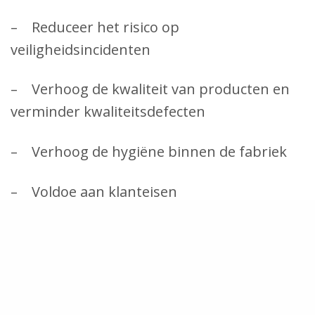
– Reduceer het risico op
veiligheidsincidenten
– Verhoog de kwaliteit van producten en
verminder kwaliteitsdefecten
– Verhoog de hygiëne binnen de fabriek
– Voldoe aan klanteisen
– Geef operators overzicht in hun werk:
wat moet je doen, wanneer en hoe
– Reduceer ongeplande stilstanden en