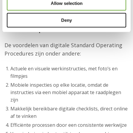
Allow selection
Procedures zijn ze continu up-to-date, heeft
iedereen dezelfde versie en heeft de operator
Deny
ze altijd bij de hand. Digitaliseren is eenvoudig
in het
EZ-GO platform
.
De voordelen van digitale Standard Operating
Procedures zijn onder andere:
Actuele en visuele werkinstructies, met foto’s en
filmpjes
Mobiele inspecties op elke locatie, omdat de
instructies via een mobiel apparaat te raadplegen
zijn
Makkelijk bereikbare digitale checklists, direct online
af te vinken
Efficiënte processen door een consistente werkwijze