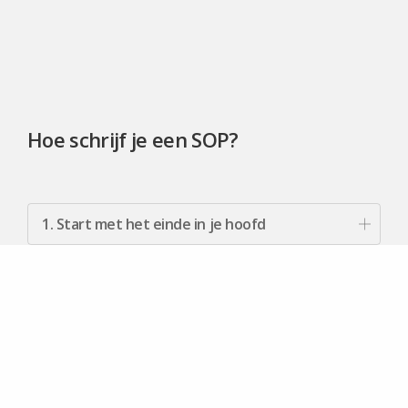
Hoe schrijf je een SOP?
1. Start met het einde in je hoofd
2. Kies een format voor jouw SOP
3. Vraag input van werknemers
4. Definieer de reikwijdte