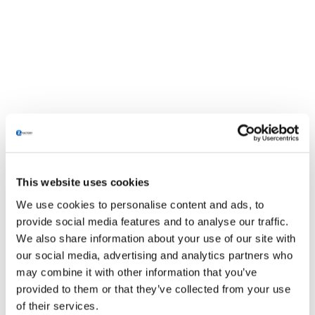
This website uses cookies
Wat is een SOP?
We use cookies to personalise content and ads, to
provide social media features and to analyse our traffic.
Een Standard Operating Procedure of SOP is
We also share information about your use of our site with
een werkinstructie die beschrijft hoe een
our social media, advertising and analytics partners who
bepaalde handeling door een operator
may combine it with other information that you’ve
uitgevoerd dient te worden. Bijvoorbeeld het
provided to them or that they’ve collected from your use
of their services.
ombouwen van een productielijn, het oplossen